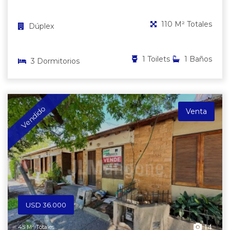
110 M² Totales
Dúplex
1 Toilets
1 Baños
3 Dormitorios
Vendido
Venta
USD 36.000
14
45 M² Totales