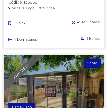
Código: 133868
Villa Luzuriaga , Entre Rios 1761
45 M² Totales
Dúplex
1 Baños
1 Dormitorios
Venta
Apto Crédito
USD 144.900