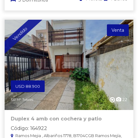
Vendido
Venta
USD 88.900
22
100 M² Totales
Duplex 4 amb con cochera y patio
Código: 164922
Ramos Mejia , Albariños 1778, B1704CGB Ramos Mejía,