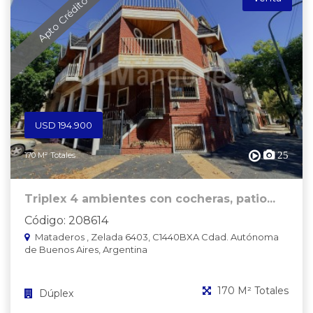
Apto Crédito
USD 194.900
25
170 M² Totales
Triplex 4 ambientes con cocheras, patio...
Código: 208614
Mataderos , Zelada 6403, C1440BXA Cdad. Autónoma
de Buenos Aires, Argentina
170 M² Totales
Dúplex