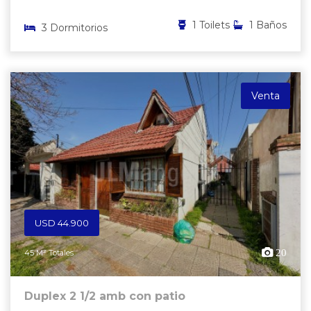
1 Toilets
1 Baños
3 Dormitorios
Venta
USD 44.900
20
45 M² Totales
Duplex 2 1/2 amb con patio