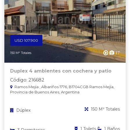
USD 107.900
17
150 M² Totales
Duplex 4 ambientes con cochera y patio
Código: 216682
Ramos Mejia , Albariños 1776, B1704CGB Ramos Mejía,
Provincia de Buenos Aires, Argentina
150 M² Totales
Dúplex
1 Toilets
1 Baños
3 Dormitorios