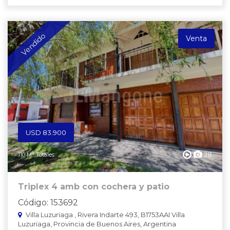
Vendido
Venta
USD 83.900
28
110 M² Totales
Triplex 4 amb con cochera y patio
Código: 153692
Villa Luzuriaga , Rivera Indarte 493, B1753AAI Villa
Luzuriaga, Provincia de Buenos Aires, Argentina