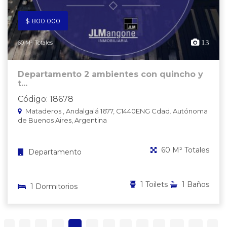
$ 800.000
13
60 M² Totales
Departamento 2 ambientes con quincho y
t...
Código: 18678
Mataderos , Andalgalá 1677, C1440ENG Cdad. Autónoma
de Buenos Aires, Argentina
60 M² Totales
Departamento
1 Toilets
1 Baños
1 Dormitorios