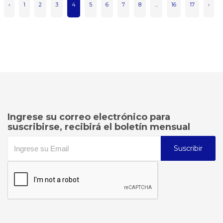
‹
1
2
3
4
5
6
7
8
...
16
17
›
Ingrese su correo electrónico para
suscribirse, recibirá el boletín mensual
Suscribir