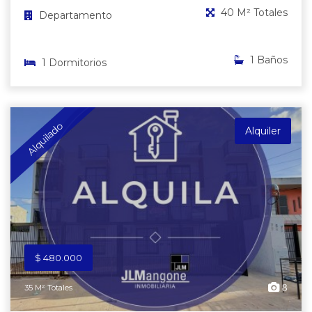
40 M² Totales
Departamento
1 Baños
1 Dormitorios
Alquilado
Alquiler
$ 480.000
8
35 M² Totales