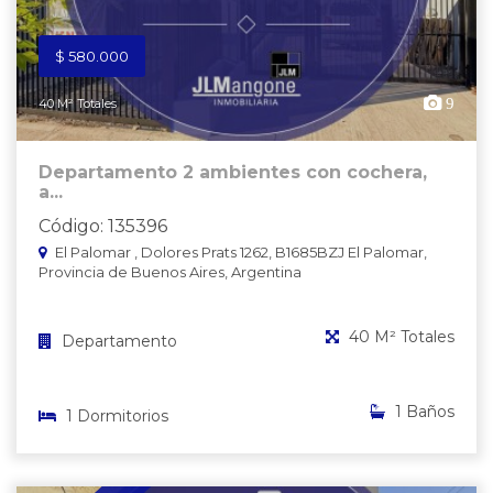
$ 580.000
9
40 M² Totales
Departamento 2 ambientes con cochera,
a...
Código: 135396
El Palomar , Dolores Prats 1262, B1685BZJ El Palomar,
Provincia de Buenos Aires, Argentina
40 M² Totales
Departamento
1 Baños
1 Dormitorios