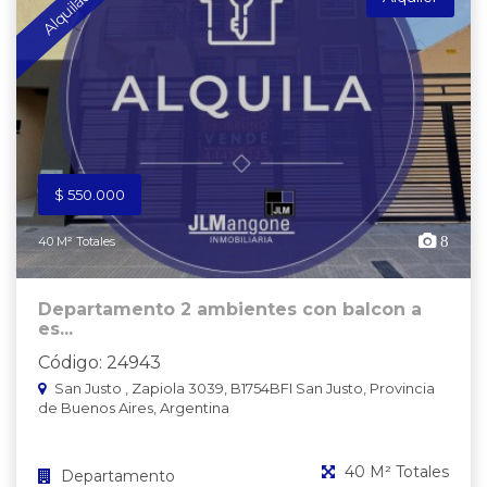
Alquilado
$ 550.000
8
40 M² Totales
Departamento 2 ambientes con balcon a
es...
Código: 24943
San Justo , Zapiola 3039, B1754BFI San Justo, Provincia
de Buenos Aires, Argentina
40 M² Totales
Departamento