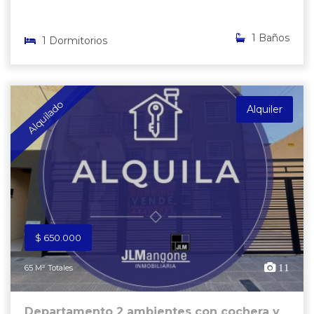
1 Baños
1 Dormitorios
Alquilado
Alquiler
$ 650.000
11
65 M² Totales
Departamento 2 ambientes con cochera y