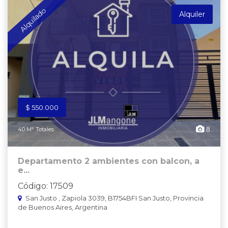
Alquilado
Alquiler
$ 550.000
8
40 M² Totales
Departamento 2 ambientes con balcon, a
e...
Código: 17509
San Justo , Zapiola 3039, B1754BFI San Justo, Provincia
de Buenos Aires, Argentina