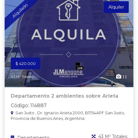
Alquilado
Alquiler
$ 420.000
11
43 M² Totales
Departamento 2 ambientes sobre Arieta
Código: 114887
San Justo , Dr. Ignacio Arieta 2000, B1754APF San Justo,
Provincia de Buenos Aires, Argentina
43 M² Totales
Departamento