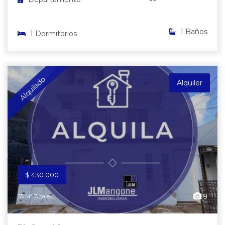
1 Baños
1 Dormitorios
Alquilado
Alquiler
$ 430.000
9
35 M² Totales